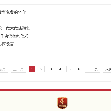
教育免费的坚守
民进会员王世勇建议加强沉浸式文旅应用场景建设，做大做强湖北文旅品牌
民进湖北省委会召开“1×4+N”赋能协同机制战略合作协议签约仪式暨第一次联席会议
协商发言
首页
上一页
1
2
3
4
5
6
下一页
末