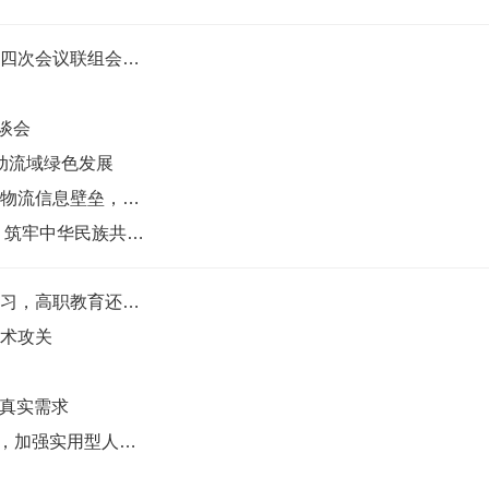
2026湖北两会|龚强代表民进界别在省政协十三届四次会议联组会上建言：大力推动湖北 “…
谈会
推动流域绿色发展
2026湖北两会|徐映梅委员：打破各节点、各通道物流信息壁垒，实现多式联运体系的数字化…
2026湖北两会|武静委员：数字赋能湖北中小学生 筑牢中华民族共同体意识
2026湖北两会|赵山华：校企合作不能只是学生实习，高职教育还要“AI实训基地”
技术攻关
童真实需求
民进武汉市委会在市政协“推进职普融通产教融合，加强实用型人才培养”专项民主监督协…