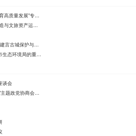
民进恩施州总支开展“优化义务教育布局，促进教育高质量发展”专题调研
民进湖北第二师范学院委员会开展“乡村闲置房改造与文旅资产运营”一体化调研
守住古城的“根”与“魂” ——民进湖北省襄阳市委会建言古城保护与发展良性互动
民进十堰市委会吴光军执笔的集体提案得到十堰市生态环境局的重视和办理答复
座谈会
民进黄冈市委会参加“全市基本养老服务体系建设”主题政党协商会会前调研
研
议